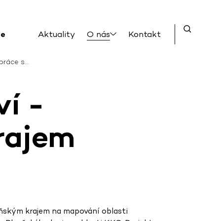
ce
Aktuality
O nás
Kontakt
upráce s…
ví -
rajem
eňským krajem na mapování oblasti