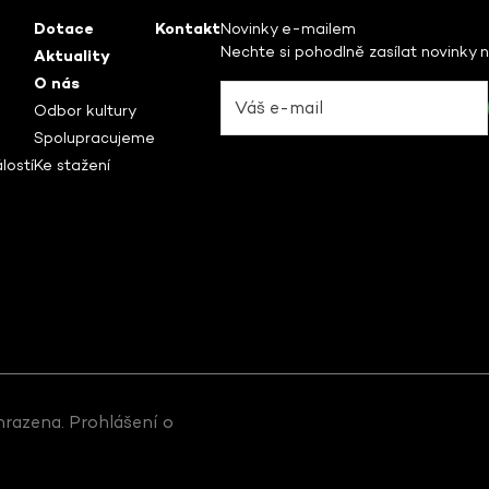
Dotace
Kontakt
Novinky e-mailem
Nechte si pohodlně zasílat novinky 
Aktuality
O nás
Odbor kultury
Spolupracujeme
lostí
Ke stažení
hrazena.
Prohlášení o