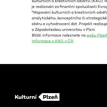
kulturních a kreativních odvětví (KKO). 
je realizován za finanční spoluúčasti Ev
"Mapování kulturních a kreativních odvět
analytického, koncepčního či strategické
sběru a vyhodnocení dat. Projekt realizuje
a Západočeskou univerzitou v Plzni.
Bližší informace naleznete na
webu Plzeň
Informace o KKO v ČR
.