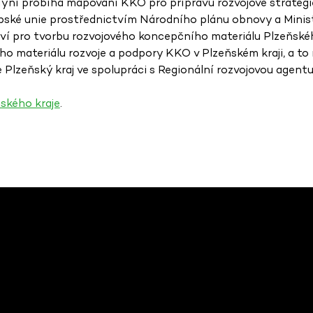
Nyní probíhá mapování KKO pro přípravu rozvojové strategie
ropské unie prostřednictvím Národního plánu obnovy a Minis
ví pro tvorbu rozvojového koncepčního materiálu Plzeňského
ho materiálu rozvoje a podpory KKO v Plzeňském kraji, a to
 Plzeňský kraj ve spolupráci s Regionální rozvojovou agentur
ského kraje
.