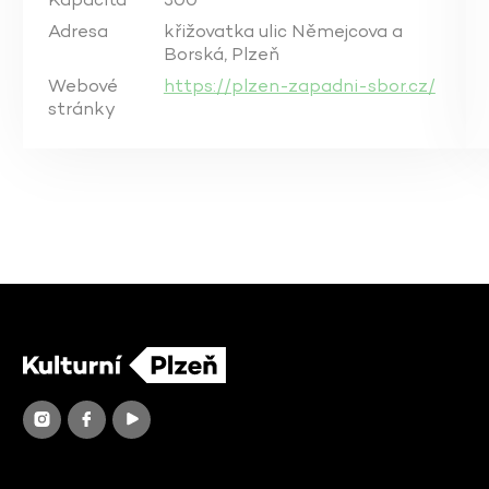
Adresa
křižovatka ulic Němejcova a
Borská, Plzeň
Webové
https://plzen-zapadni-sbor.cz/
stránky