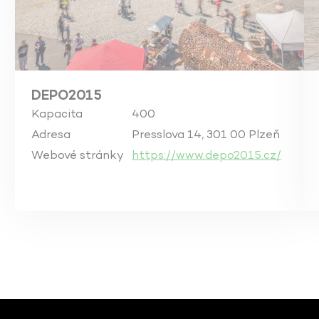
DEPO2015
Kapacita
400
Adresa
Presslova 14, 301 00 Plzeň
Webové stránky
https://www.depo2015.cz/