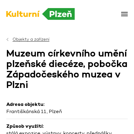
Objekty a zařízení
Muzeum církevního umění
plzeňské diecéze, pobočka
Západočeského muzea v
Plzni
Adresa objektu:
Františkánská 11, Plzeň
Způsob využití:
stálá expozice, výstavy, koncerty, přednášky