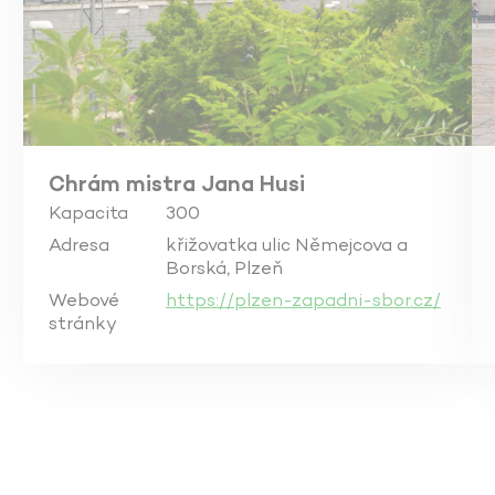
Chrám mistra Jana Husi
Kapacita
300
Adresa
křižovatka ulic Němejcova a
Borská, Plzeň
Webové
https://plzen-zapadni-sbor.cz/
stránky