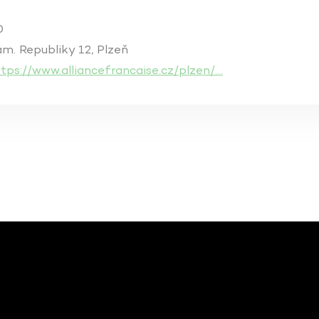
0
m. Republiky 12, Plzeň
tps://www.alliancefrancaise.cz/plzen/…