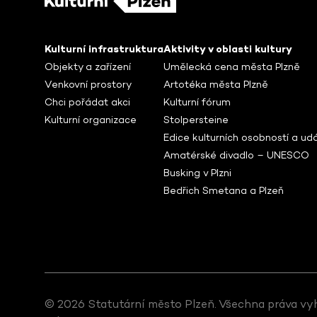
Kulturní infrastruktura
Aktivity v oblasti kultury
Objekty a zařízení
Umělecká cena města Plzně
Venkovní prostory
Artotéka města Plzně
Chci pořádat akci
Kulturní fórum
Kulturní organizace
Stolpersteine
Edice kulturních osobností a udá
Amatérské divadlo – UNESCO
Busking v Plzni
Bedřich Smetana a Plzeň
© 2026 Statutární město Plzeň. Všechna práva vy