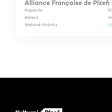
Alliance Française de Plzeň
Kapacita
5
Adresa
ná
Webové stránky
ht