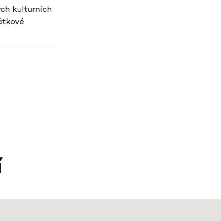
ch kulturních
átkové
í