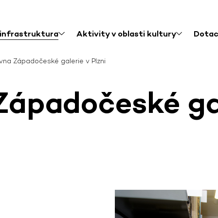
 infrastruktura
Aktivity v oblasti kultury
Dota
vna Západočeské galerie v Plzni
Západočeské gal