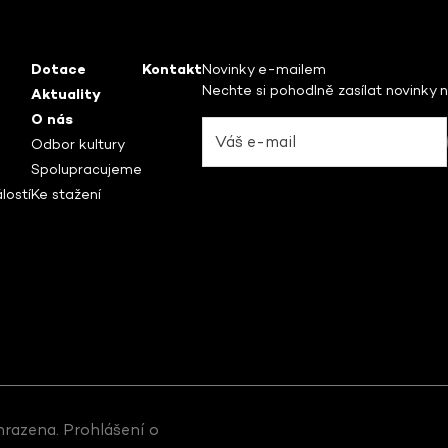
Dotace
Kontakt
Novinky e-mailem
Nechte si pohodlně zasílat novinky 
Aktuality
O nás
Odbor kultury
Spolupracujeme
lostí
Ke stažení
hrazena.
Prohlášení o