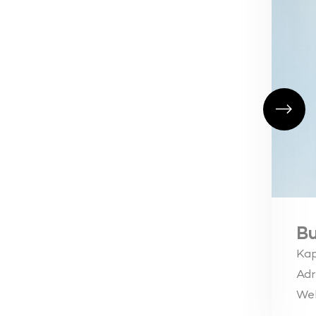
Bu
Kap
Adr
We