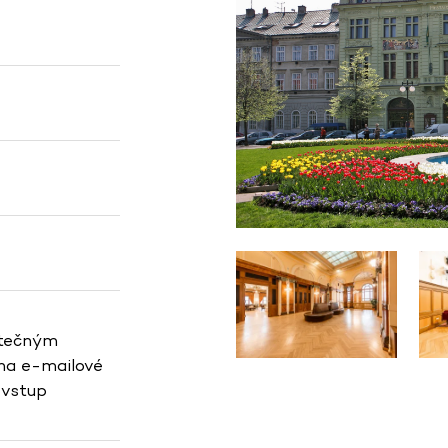
atečným
na e-mailové
 vstup