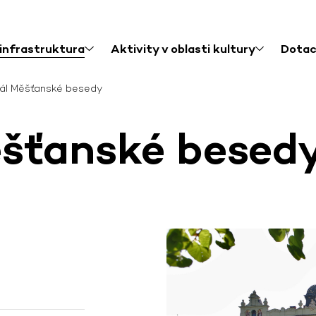
 infrastruktura
Aktivity v oblasti kultury
Dota
ál Měšťanské besedy
ěšťanské besed