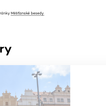
tránky
Měšťanské besedy.
ry