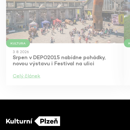
KULTURA
3. 8. 2026
Srpen v DEPO2015 nabídne pohádky,
novou výstavu i Festival na ulici
Celý článek