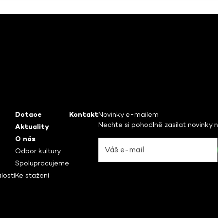
Dotace
Kontakt
Novinky e-mailem
Nechte si pohodlně zasílat novinky 
Aktuality
O nás
Odbor kultury
Spolupracujeme
lostí
Ke stažení