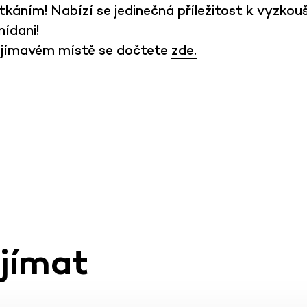
áním! Nabízí se jedinečná příležitost k vyzkouše
nídani!
ajímavém místě se dočtete
zde.
ajímat