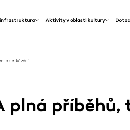
 infrastruktura
Aktivity v oblasti kultury
Dota
ní a setkávání
lná příběhů, t