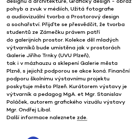
designu a architektuře, Grafický design - obraz
pohyb a zvuk v médiích, Užitá fotografie
a audiovizuální tvorba a Prostorový design
a sochařství. Přijďte se přesvědčit, že tvorba
studentů ze Zámečku právem patří
do galerijních prostor. Kolekce děl mladých
výtvarníků bude umístěna jak v prostorách
Galerie Jiřího Trnky (UVU Plzeň),
tak i v mázhauzu a sklepení Galerie města
Plzně, s jejichž podporou se akce koná. Finanční
podporu školnímu výstavnímu projektu
poskytuje město Plzeň. Kurátorem výstavy je
výtvarník a pedagog MgA. et Mgr. Stanislav
Poláček, autorem grafického vizuálu výstavy
Mgr. Ondřej Líbal.
Další informace naleznete
zde.