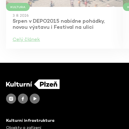
KULTURA
3. 8. 2026
Srpen v DEPO2015 nabídne pohádky,
novou výstavu i Festival na ulici
Celý článek
Kulturní infrastruktura
Objekty a zařízení