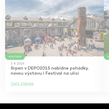
KULTURA
3. 8. 2026
Srpen v DEPO2015 nabídne pohádky,
novou výstavu i Festival na ulici
Celý článek