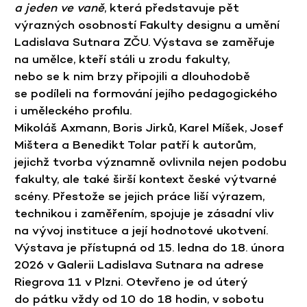
a jeden ve vaně
, která představuje pět
výrazných osobností Fakulty designu a umění
Ladislava Sutnara ZČU. Výstava se zaměřuje
na umělce, kteří stáli u zrodu fakulty,
nebo se k nim brzy připojili a dlouhodobě
se podíleli na formování jejího pedagogického
i uměleckého profilu.
Mikoláš Axmann, Boris Jirků, Karel Míšek, Josef
Mištera a Benedikt Tolar patří k autorům,
jejichž tvorba významně ovlivnila nejen podobu
fakulty, ale také širší kontext české výtvarné
scény. Přestože se jejich práce liší výrazem,
technikou i zaměřením, spojuje je zásadní vliv
na vývoj instituce a její hodnotové ukotvení.
Výstava je přístupná od 15. ledna do 18. února
2026 v Galerii Ladislava Sutnara na adrese
Riegrova 11 v Plzni. Otevřeno je od úterý
do pátku vždy od 10 do 18 hodin, v sobotu