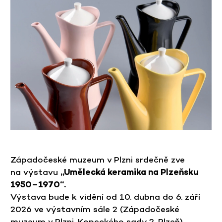
Západočeské muzeum v Plzni srdečně zve
na výstavu
„Umělecká keramika na Plzeňsku
1950–1970“.
Výstava bude k vidění od 10. dubna do 6. září
2026 ve výstavním sále 2 (Západočeské
muzeum v Plzni, Kopeckého sady 2, Plzeň)