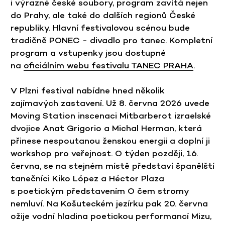
i výrazné české soubory, program zavítá nejen
do Prahy, ale také do dalších regionů České
republiky. Hlavní festivalovou scénou bude
tradičně
PONEC - divadlo pro tanec
. Kompletní
program a vstupenky jsou dostupné
na
oficiálním webu festivalu TANEC PRAHA
.
V Plzni festival nabídne hned několik
zajímavých zastavení. Už 8. června 2026 uvede
Moving Station inscenaci Mitbarberot izraelské
dvojice Anat Grigorio a Michal Herman, která
přinese nespoutanou ženskou energii a doplní ji
workshop pro veřejnost. O týden později, 16.
června, se na stejném místě představí španělští
tanečníci Kiko López a Héctor Plaza
s poetickým představením O čem stromy
nemluví. Na Košuteckém jezírku pak 20. června
ožije vodní hladina poetickou performancí Mizu,