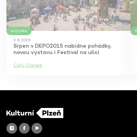
KULTURA
3. 8. 2026
Srpen v DEPO2015 nabídne pohádky,
novou výstavu i Festival na ulici
Celý článek