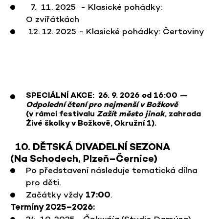
7. 11. 2025 - Klasické pohádky:
O zvířátkách
12. 12. 2025 - Klasické pohádky: Čertoviny
SPECIÁLNÍ AKCE: 26. 9. 2026 od 16:00 —
Odpolední čtení pro nejmenší v Božkově
(v rámci festivalu
Zažít město jinak
, zahrada
Živé školky v Božkově, Okružní 1).
10. DĚTSKÁ DIVADELNÍ SEZONA
(Na Schodech, Plzeň–Černice)
Po představení následuje tematická dílna
pro děti.
Začátky vždy
17:00
.
Termíny 2025–2026:
24. 10. 2025 -
Čakwája
(Studio Damúza)