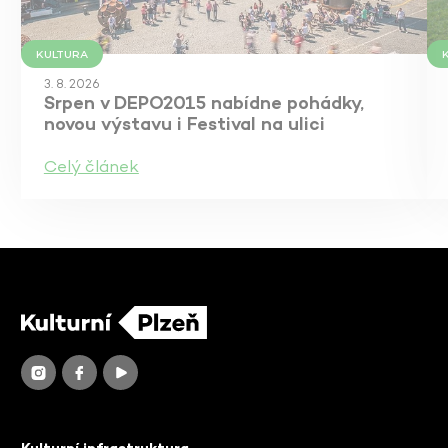
KULTURA
3. 8. 2026
Srpen v DEPO2015 nabídne pohádky,
novou výstavu i Festival na ulici
Celý článek