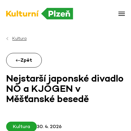
Kultura
Zpět
Nejstarší japonské divadlo
NŌ a KJŌGEN v
Měšťanské besedě
Kultura
30. 4. 2026