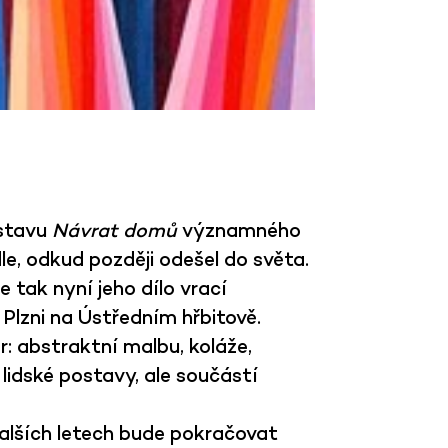
ýstavu
Návrat domů
významného
e, odkud později odešel do světa.
 tak nyní jeho dílo vrací
 Plzni na Ústředním hřbitově.
r: abstraktní malbu, koláže,
 lidské postavy, ale součástí
dalších letech bude pokračovat