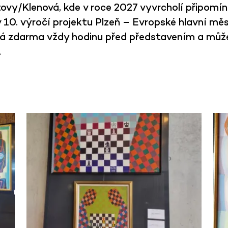
tovy/Klenová, kde v roce 2027 vyvrcholí připomí
v 10. výročí projektu Plzeň – Evropské hlavní mě
ná zdarma vždy hodinu před představením a můžet
.