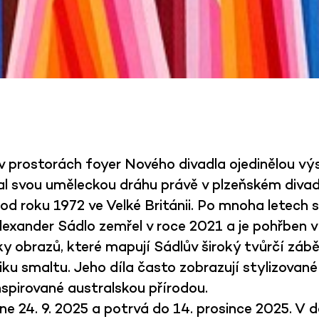
ilo v prostorách foyer Nového divadla ojedinělou v
al svou uměleckou dráhu právě v plzeňském divadl
od roku 1972 ve Velké Británii.
Po mnoha letech se
lexander
Sádlo
zemřel v roce 2021 a je pohřben v
y obrazů, které mapují Sádlův široký tvůrčí zábě
ku smaltu. Jeho díla často zobrazují stylizované
inspirované australskou přírodou.
ne 24. 9. 2025 a potrvá do 14. prosince 2025. V 