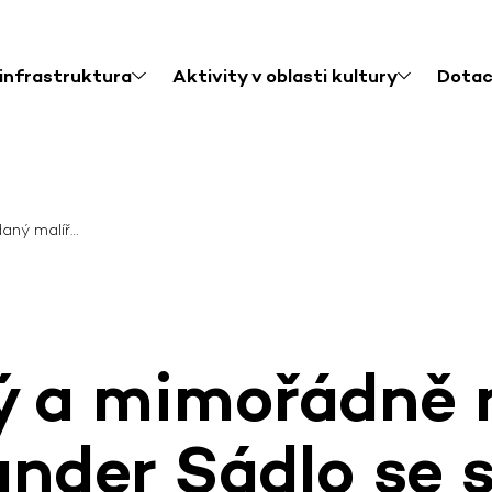
 infrastruktura
Aktivity v oblasti kultury
Dota
aný malíř…
ý a mimořádně 
ander Sádlo se 