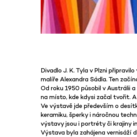
Divadlo J. K. Tyla v Plzni připrav
malíře Alexandra Sádla. Ten začín
Od roku 1950 působil v Austrálii a 
na místo, kde kdysi začal tvořit.
A
Ve výstavě jde především o desítk
keramiku, šperky i náročnou techni
výstavy jsou i portréty či krajiny 
Výstava byla zahájena vernisáží d