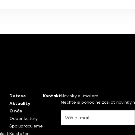
Dotace
Kontakt
Novinky e-mailem
Nechte si pohodlně zasílat novinky 
Aktuality
O nás
Odbor kultury
Spolupracujeme
lostí
Ke stažení