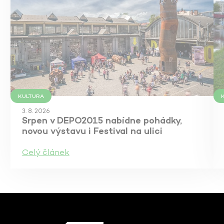
KULTURA
3. 8. 2026
Srpen v DEPO2015 nabídne pohádky,
novou výstavu i Festival na ulici
Celý článek