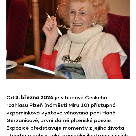
Od
3. března 2026
je v budově Českého
rozhlasu Plzeň (náměstí Míru 10) přístupná
vzpomínková výstava věnovaná paní Haně
Gerzanicové, první dámě plzeňské poezie.
Expozice představuje momenty z jejího života
i tvorby a nabízí také originální ilustrace z jejích