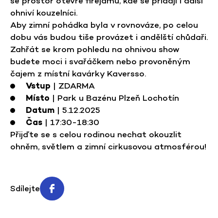
se prostor otevře firejamu, kde se přidají i další
ohniví kouzelníci.
Aby zimní pohádka byla v rovnováze, po celou
dobu vás budou tiše provázet i andělští chůdaři.
Zahřát se krom pohledu na ohnivou show
budete moci i svařáčkem nebo provoněným
čajem z místní kavárky Kaversso.
Vstup
| ZDARMA
Místo
| Park u Bazénu Plzeň Lochotín
Datum
| 5.12.2025
Čas
| 17:30-18:30
Přijďte se s celou rodinou nechat okouzlit
ohněm, světlem a zimní cirkusovou atmosférou!
Sdílejte