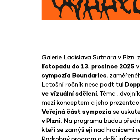
Galerie Ladislava Sutnara v Plzni 
listopadu do 13. prosince 2025
v
sympozia Boundaries
, zaměřené
Letošní ročník nese podtitul
Dopp
ve vizuální sdělení
. Téma „dvojní
mezi konceptem a jeho prezentací v
Veřejná část sympozia
se uskut
v Plzni
. Na programu budou předná
kteří se zamýšlejí nad hranicemi r
Podrobný program a další informa