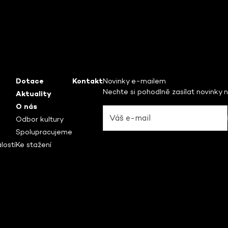
Dotace
Kontakt
Novinky e-mailem
Nechte si pohodlně zasílat novinky 
Aktuality
O nás
Odbor kultury
Spolupracujeme
lostí
Ke stažení