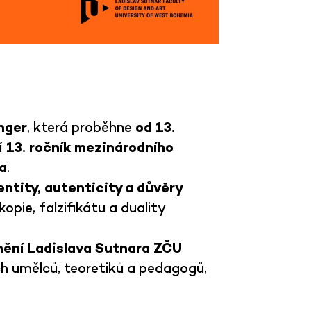
nger
, která proběhne
od 13.
í
13. ročník mezinárodního
a
.
entity, autenticity a důvěry
pie, falzifikátu a duality
mění Ladislava Sutnara ZČU
h umělců, teoretiků a pedagogů,