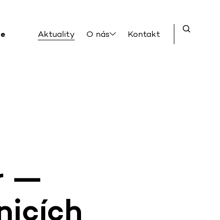
ce
Aktuality
O nás
Kontakt
r —
nicích