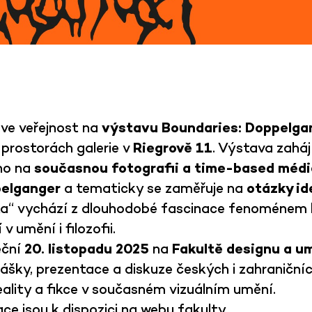
zve veřejnost na
výstavu Boundaries: Doppelga
 prostorách galerie v
Riegrově 11
. Výstava zaháj
ho na
současnou fotografii a time-based médi
elganger
a tematicky se zaměřuje na
otázky id
ka“ vychází z dlouhodobé fascinace fenoménem ko
 umění i filozofii.
eční
20. listopadu 2025
na
Fakultě designu a u
šky, prezentace a diskuze českých i zahraničníc
eality a fikce v současném vizuálním umění.
ce jsou k dispozici
na webu fakulty.