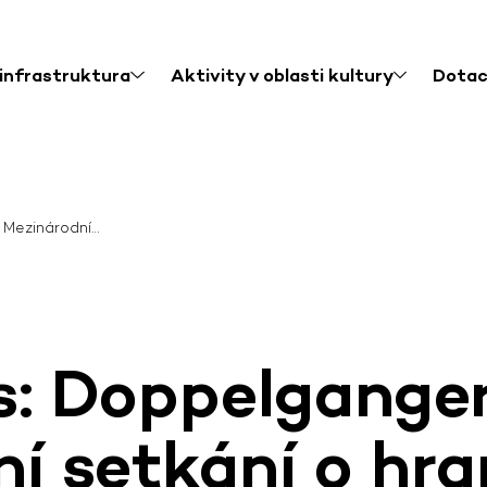
 infrastruktura
Aktivity v oblasti kultury
Dota
 Mezinárodní…
s: Doppelgange
í setkání o hra