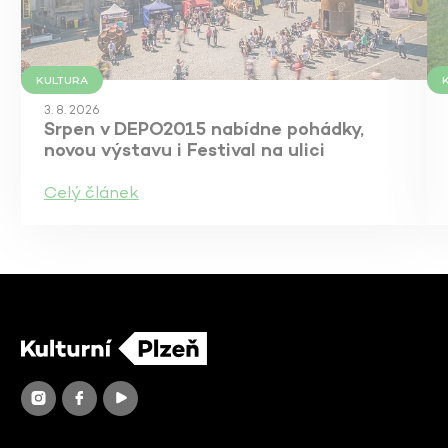
KULTURA
3. 8. 2026
Srpen v DEPO2015 nabídne pohádky,
novou výstavu i Festival na ulici
Celý článek