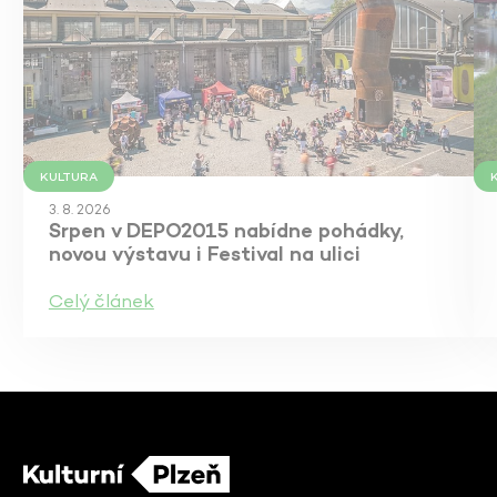
KULTURA
3. 8. 2026
Srpen v DEPO2015 nabídne pohádky,
novou výstavu i Festival na ulici
Celý článek