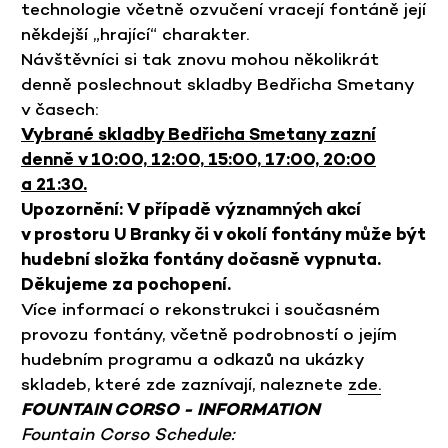
technologie včetně ozvučení vracejí fontáně její
někdejší „hrající“ charakter.
Návštěvníci si tak znovu mohou několikrát
denně poslechnout skladby Bedřicha Smetany
v časech:
Vybrané skladby Bedřicha Smetany zazní
denně v 10:00, 12:00, 15:00, 17:00, 20:00
a 21:30.
Upozornění: V případě významných akcí
v prostoru U Branky či v okolí fontány může být
hudební složka fontány dočasně vypnuta.
Děkujeme za pochopení.
Více informací o rekonstrukci i současném
provozu fontány, včetně podrobností o jejím
hudebním programu a odkazů na ukázky
skladeb, které zde zaznívají, naleznete
zde.
FOUNTAIN CORSO - INFORMATION
Fountain Corso Schedule: