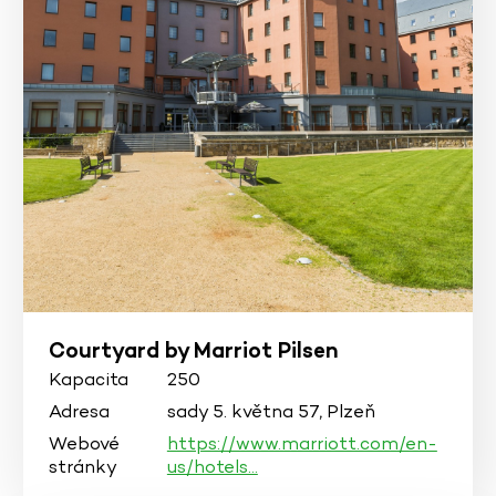
Courtyard by Marriot Pilsen
Kapacita
250
Adresa
sady 5. května 57, Plzeň
Webové
https://www.marriott.com/en-
stránky
us/hotels…