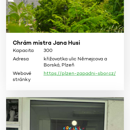
Chrám mistra Jana Husi
Kapacita
300
Adresa
křižovatka ulic Němejcova a
Borská, Plzeň
Webové
https://plzen-zapadni-sbor.cz/
stránky