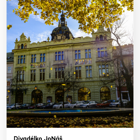
Divadélko JoNáš